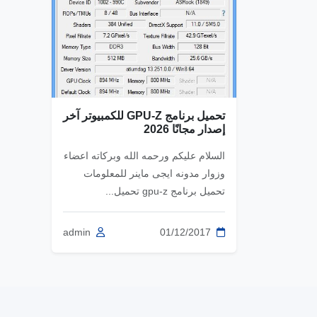
تحميل برنامج GPU-Z للكمبيوتر آخر
إصدار مجانًا 2026
السلام عليكم ورحمه الله وبركاته اعضاء
وزوار مدونه ايجى ماينر للمعلومات
تحميل برنامج gpu-z تحميل...
admin
01/12/2017