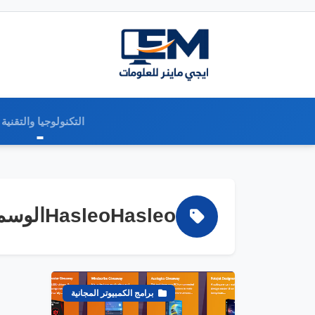
التكنولوجيا والتقنية
HasleoHasleoالوسم:
برامج الكمبيوتر المجانية