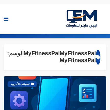
MyFitnessPalMyFitnessPalالوسم:
MyFitnessPal
تطبيقات الأندرويد