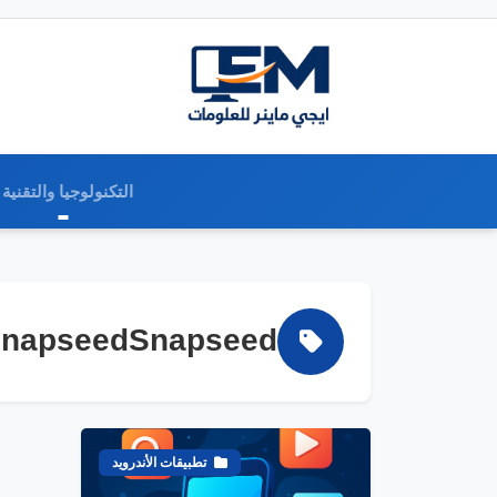
التكنولوجيا والتقنية
SnapseedSnapseedالوسم
تطبيقات الأندرويد