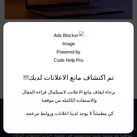
أوبونتو (Ubuntu): نظام تشغيل مفتوح المصدر ومستقبلي
مع شرح شامل
أوبونتو (Ubuntu): نظام تشغيل مفتوح المصدر ومستقبلي مع شرح
شامل هل تساءلت يومًا عن نظام...
admin
24/05/2025
تم اكتشاف مانع الاعلانات لديك!!!
برجاء ايقاف مانع الاعلانت لاستكمال قراءه المقال
والاستفاده الكامله من موقعنا
كن مطمئناً لا يوجد لدينا اعلانات وروابط مزعجه .
عن الموقع
موقعنا هو منصة تقنية متخصصة في تغطية أحدث اتجاهات الذكاء