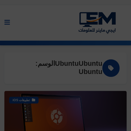
UbuntuUbuntuالوسم:
Ubuntu
تطبيقات iOS