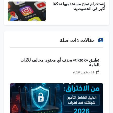
إنستجرام تمنح مستخدميها تحكمًا
أكبر في الخصوصية
مقالات ذات صلة
تطبيق «tiktok» يحذف أي محتوى مخالف للآداب
العامة
11 نوفمبر 2019