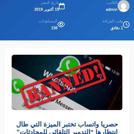
الكاتب
تاريخ النشر
admin
19 أكتوبر 2019
وقت القراءة
المشاهدات
1 دقائق
158
حصريا واتساب تختبر الميزة التي طال
انتظارها “التدمير التلقائي للمحادثات”