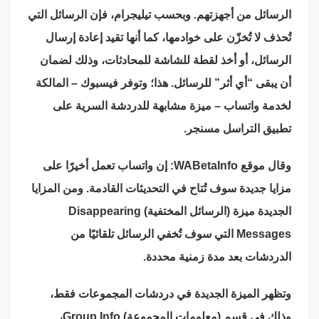
الرسائل من أجهزتهم. وبحسب تيليجرام، فإن الرسائل التي
تُحذف لا تُخزّن على خوادمها، كما أنها تقيد إعادة إرسال
الرسائل، أو أخذ لقطة للشاشة للمحادثات، وذلك لضمان
أن يبقى “أي أثر” للرسائل. هذا؛ وتوفر فيسبوك – المالكة
لخدمة واتساب – ميزة مشابهة للدردشة السرية على
تطبيق التراسل مسنجر.
وقال موقع WABetaInfo: إن واتساب تعمل أخيرًا على
مزايا جديدة سوف تُتاح في التحديثات القادمة. ومن المزايا
الجديدة ميزة (الرسائل المختفية) Disappearing
Messages التي سوف تُخفي الرسائل تلقائيًا من
الدردشات بعد مدة زمنية محددة.
وتظهر الميزة الجديدة في دردشات المجموعات فقط،
وذلك في قسم (معلومات المجموعة) Group Info،