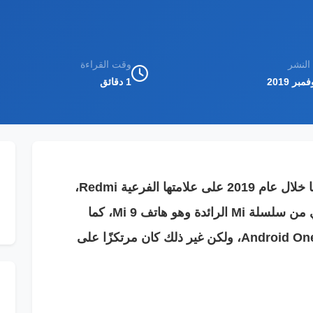
 النشر
وقت القراءة
1 دقائق
ركزت شركة (شاومي) Xiaomi اهتمامها خلال عام 2019 على علامتها الفرعية Redmi،
بالإضافة إلى أنها أطلقت الإصدار السنوي من سلسلة Mi الرائدة وهو هاتف Mi 9، كما
أطلقت هاتف Mi A3 الذي يعمل بنظام Android One، ولكن غير ذلك كان مرتكزًا على