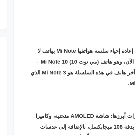
لكن قبل نهاية عام 2019 قررت الشركة إعادة إحياء سلسة هواتفها Mi Note بهاتف لا
يشبه أي هاتف آخر أطلقته الشركة حتى الآن، وهو هاتف (مي نوت 10) Mi Note 10 –
الذي أعلنت عنه أول أمس – حيث كان آخر هاتف في هذه السلسلة هو Mi Note 3 الذي
يدعم هاتف Mi Note 10 الكثير من الميزات أبرزها: شاشة AMOLED منحنية، وكاميرا
خلفية خماسية العدسات من بينها عدسة بدقة 108 ميجابكسل، بالإضافة إلى عدسات