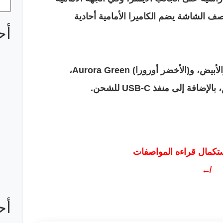
ف الشاشة يضم الكاميرا الأمامية أحادية
أح
يتوافر الهاتف بثلاثة ألوان هي: الأسود، والأبيض، و(الأخضر أورورا) Aurora Green،
ستكمال قراءه المواصفات
↚
أح