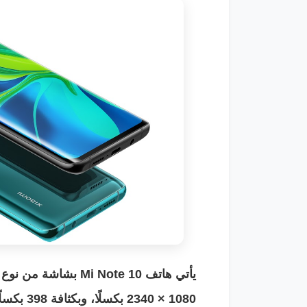
1080 × 2340 بكسلًا، وبكثافة 398 بكسلًا في البوصة الواحدة، وذات أبعاد عرض 19.5:9.