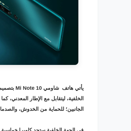
يأتي هاتف ش
الجانبين؛ للحماية من الخدوش، والصدما
في الجهة الخلفية ستجد كاميرا خماسية ر