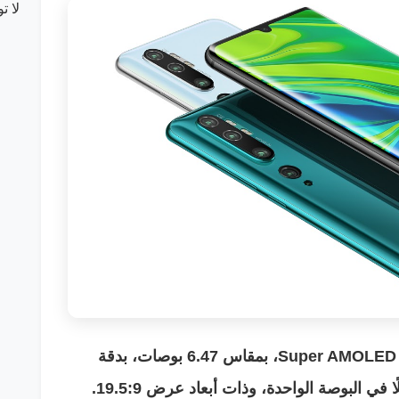
لا ت
يأتي هاتف Mi Note 10 بشاشة من نوع Super AMOLED، بمقاس 6.47 بوصات، بدقة