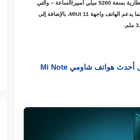
تكبير تدعم تكبير رقمي حتى 50 مرة، وبطارية بسعة 5260 ميلّي أمبير/الساعة – والتي
تعد كبيرة حتى وفقًا لمعايير Xiaomi -، كما يدعم الهاتف واجهة MIUI 11، بالإضافة إلى
إليك ما تحتاج إلى معرفته حول أحدث هواتف شاومي Mi Note