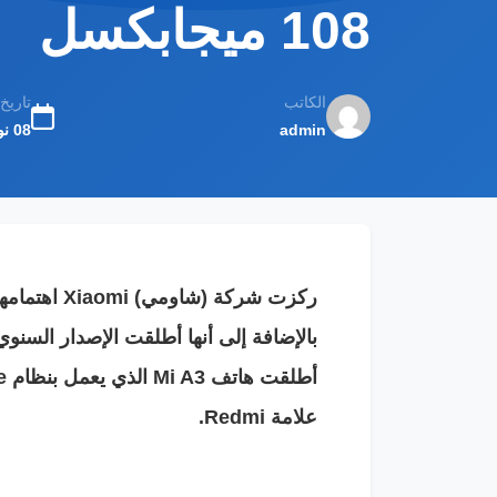
108 ميجابكسل
الكاتب
تاريخ
admin
08 نوفمبر 2019
علامة Redmi.