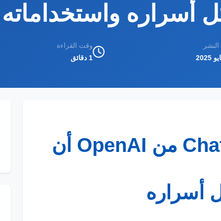
 أسراره واستخداماته!
 النشر
وقت القراءة
1 دقائق
Cha
من
OpenAI
أن
 أسراره