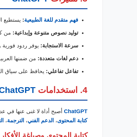
فهم متقدم للغة الطبيعية
:
يستطيع ال
توليد نصوص متنوعة وإبداعية:
من كتا
سرعة الاستجابة:
يوفر ردود فورية و
دعم لغات متعددة:
من ضمنها العربية 
تفاعل تفاعلي:
يحافظ على سياق الحو
4. استخدامات
ChatGPT
ChatGPT
أصبح أداة لا غنى عنها في عد
كتابة المحتوى
،
الدعم الفني
،
الترجمة
،
ال
كتابة المحتوى وصياغة الأفكار