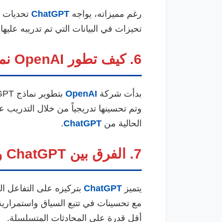
رغم مميزاته، يواجه
ChatGPT
تحديات م
تحيزات في البيانات التي تم تدريبه علي
6. كيف تطور OpenAI نموذج ChatGPT؟
بدأت شركة
OpenAI
بتطوير نماذج GPT منذ عدة سنوات،
وتم تحسينها تدريجياً من خلال التدريب 
الحالية من
ChatGPT
.
7. الفرق بين ChatGPT والإصدارات السابقة من GPT
يتميز
ChatGPT
بتركيزه على التفاعل ا
مع تحسينات في تتبع السياق واستمرارية 
أقل قدرة على المحادثات المتسلسلة.