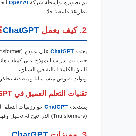
تم تطويره بواسطة شركة
OpenAI
ليحا
بطريقة طبيعية جدًا.
2. كيف يعمل
ChatGPT
؟
يعتمد
ChatGPT
على نموذج GPT (Generative Pre-trained Transformer)،
حيث يتم تدريب النموذج على كميات هائلة 
التنبؤ بالكلمة التالية في السياق،
وتوليد نصوص متسلسلة ومنطقية تحاكي
تقنيات التعلم العميق في ChatGPT
يستخدم
ChatGPT
خوارزميات التعلم ال
(Transformers) التي تتيح له تحليل وفهم معاني النصوص بشكل دقيق ومتقدم.
3. مميزات
ChatGPT