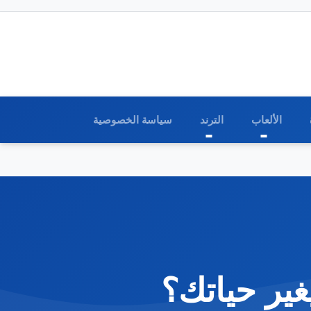
الألعاب
الترند
سياسة الخصوصية
ChatG من OpenAI أن يغير حياتك؟