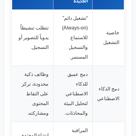
الجديدة
“تشغيل دائم”
(
Always-on
)
تتطلب تنشيطاً
خاصية
للاستماع
يدوياً للتصوير أو
التشغيل
والتسجيل
التسجيل.
المستمر.
دمج عميق
وظائف ذكية
للذكاء
محدودة، تركز
دمج الذكاء
الاصطناعي
على التقاط
الاصطناعي
لتحليل البيئة
المحتوى
والمحادثات.
ومشاركته.
المراقبة
إنشاء المحتوى